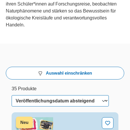
ihren Schüler*innen auf Forschungsreise, beobachten
Naturphänomene und stärken so das Bewusstsein für
ökologische Kreisläufe und verantwortungsvolles
Handeln.
Auswahl einschränken
35 Produkte
32 von 35 Produkten werden angezeigt
35 Produkte
Checker Tobi: Der Klima-Check
Neu