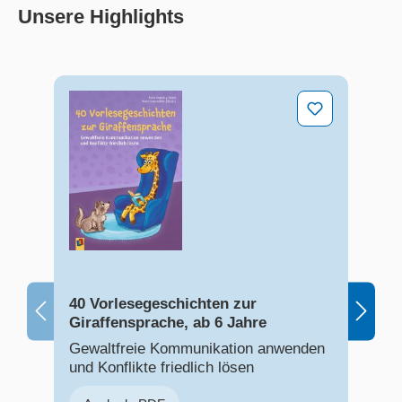
Unsere Highlights
Produktgalerie überspringen
40 Vorlesegeschichten zur Giraffensprache, ab 6 Ja
40
40 Vorlesegeschichten zur
40
Giraffensprache, ab 6 Jahre
De
Gr
Gewaltfreie Kommunikation anwenden
Un
und Konflikte friedlich lösen
al