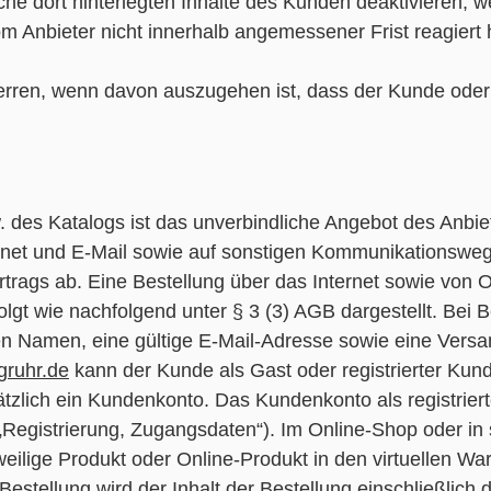
e dort hinterlegten Inhalte des Kunden deaktivieren, w
om Anbieter nicht innerhalb angemessener Frist reagie
erren, wenn davon auszugehen ist, dass der Kunde oder
 des Katalogs ist das unverbindliche Angebot des Anbie
ernet und E-Mail sowie auf sonstigen Kommunikationsweg
rtrags ab. Eine Bestellung über das Internet sowie von 
 wie nachfolgend unter § 3 (3) AGB dargestellt. Bei Be
 Namen, eine gültige E-Mail-Adresse sowie eine Ver
gruhr.de
kann der Kunde als Gast oder registrierter Ku
tzlich ein Kundenkonto. Das Kundenkonto als registrier
„Registrierung, Zugangsdaten“). Im Online-Shop oder i
eilige Produkt oder Online-Produkt in den virtuellen Wa
 Bestellung wird der Inhalt der Bestellung einschließlic