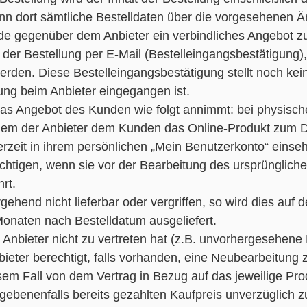
 dort sämtliche Bestelldaten über die vorgesehenen Än
unde gegenüber dem Anbieter ein verbindliches Angebot 
er Bestellung per E-Mail (Bestelleingangsbestätigung), 
rden. Diese Bestelleingangsbestätigung stellt noch ke
ung beim Anbieter eingegangen ist.
as Angebot des Kunden wie folgt annimmt: bei physisch
dem der Anbieter dem Kunden das Online-Produkt zum Do
erzeit in ihrem persönlichen „Mein Benutzerkonto“ einse
chtigen, wenn sie vor der Bearbeitung des ursprünglic
rt.
bergehend nicht lieferbar oder vergriffen, so wird dies 
onaten nach Bestelldatum ausgeliefert.
r Anbieter nicht zu vertreten hat (z.B. unvorhergesehene 
Anbieter berechtigt, falls vorhanden, eine Neubearbeitung 
iesem Fall von dem Vertrag in Bezug auf das jeweilige Pro
ebenenfalls bereits gezahlten Kaufpreis unverzüglich z