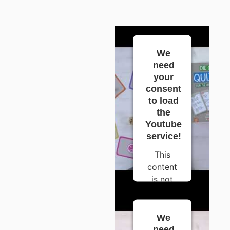
We
need
your
consent
to load
the
Youtube
service!
This
content
is not
permitted
to load
due to
We
trackers
need