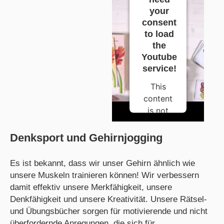
that are
your
consent
not
to load
disclosed
the
to the
Youtube
visitor.
service!
The
website
This
owner
content
needs to
is not
setup
permitted
the site
to load
Denksport und Gehirnjogging
with
due to
their
trackers
Es ist bekannt, dass wir unser Gehirn ähnlich wie
CMP to
that are
unsere Muskeln trainieren können! Wir verbessern
add this
not
damit effektiv unsere Merkfähigkeit, unsere
content
disclosed
Denkfähigkeit und unsere Kreativität. Unsere Rätsel-
to the
to the
und Übungsbücher sorgen für motivierende und nicht
list of
visitor.
überfordernde Anregungen, die sich für