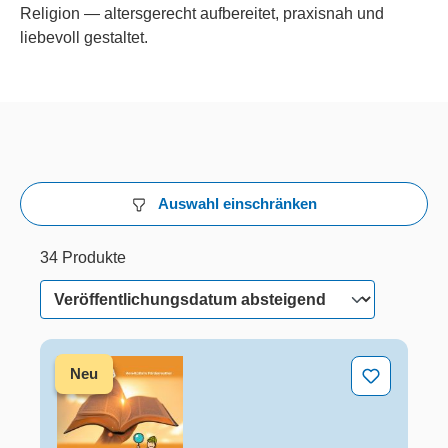
Religion — altersgerecht aufbereitet, praxisnah und
liebevoll gestaltet.
Auswahl einschränken
34 Produkte
32 von 34 Produkten werden angezeigt
34 Produkte
Auf der Spur ... 14 Escape-Rooms zu Bibelgeschichten
Neu