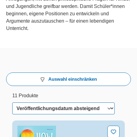
und Jugendliche greifbar werden. Damit Schüler*innen
beginnen, eigene Positionen zu entwickeln und
Argumente auszutauschen – für einen lebendigen
Unterricht.
Auswahl einschränken
11 Produkte
11 von 11 Produkten werden angezeigt
11 Produkte
How to be happy