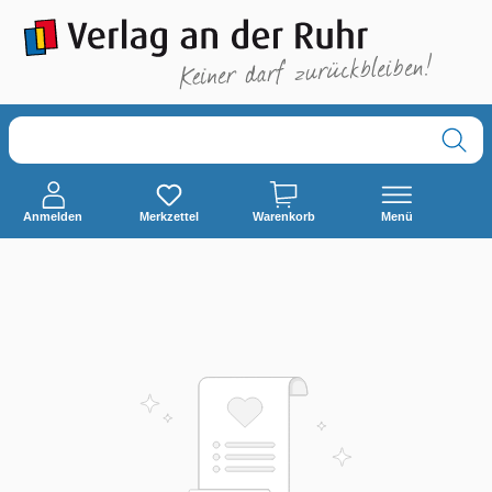
alt springen
Anmelden
Merkzettel
Warenkorb
Menü
0 Produkte