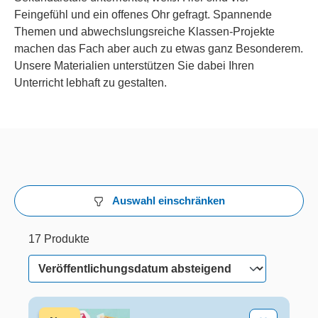
Feingefühl und ein offenes Ohr gefragt. Spannende
Themen und abwechslungsreiche Klassen-Projekte
machen das Fach aber auch zu etwas ganz Besonderem.
Unsere Materialien unterstützen Sie dabei Ihren
Unterricht lebhaft zu gestalten.
Auswahl einschränken
17 Produkte
15 von 17 Produkten werden angezeigt
17 Produkte
Checker Tobi: Der Gefühle-Check