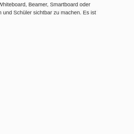
ls Whiteboard, Beamer, Smartboard oder
 und Schüler sichtbar zu machen. Es ist
icht digital – Klasse 3-6 - Pro-Lizenz - Online