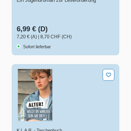
Ein Jugendroman zur Leseförderung
6,99 € (D)
7,20 € (A)
|
8,70 CHF (CH)
Sofort lieferbar
Alter! Willst du wirklich sein wie die?!
K.L.A.R. - Taschenbuch