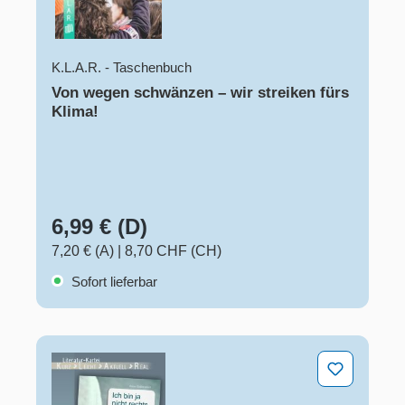
K.L.A.R. - Taschenbuch
Von wegen schwänzen – wir streiken fürs
Klima!
6,99 € (D)
7,20 € (A)
|
8,70 CHF (CH)
Sofort lieferbar
Ich bin ja nicht rechts, aber ...