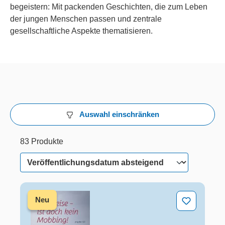
begeistern: Mit packenden Geschichten, die zum Leben
der jungen Menschen passen und zentrale
gesellschaftliche Aspekte thematisieren.
Auswahl einschränken
83 Produkte
30 von 83 Produkten werden angezeigt
83 Produkte
Heul leise - ist doch kein Mobbing!
Neu