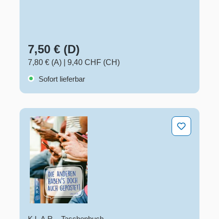
7,50 € (D)
7,80 € (A)
|
9,40 CHF (CH)
Sofort lieferbar
Die anderen haben's doch auch gepostet!
K.L.A.R. - Taschenbuch