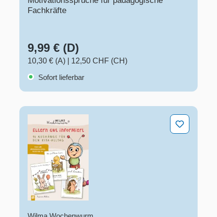
Motivationssprüche für pädagogische
Fachkräfte
9,99 € (D)
10,30 € (A)
|
12,50 CHF (CH)
Sofort lieferbar
Wilma Wochenwurm - Eltern gut informiert
Wilma Wochenwurm