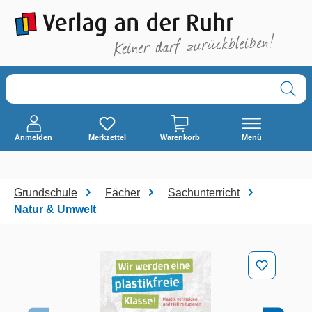
alt springen
Anmelden
Merkzettel
Warenkorb
Menü
Grundschule
Fächer
Sachunterricht
Natur & Umwelt
Bildergalerie überspringen