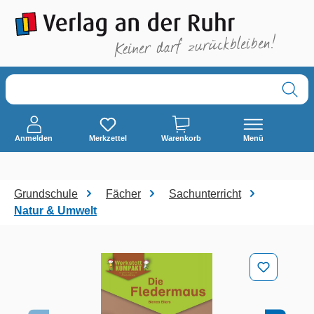
alt springen
Anmelden
Merkzettel
Warenkorb
Menü
Grundschule
Fächer
Sachunterricht
Natur & Umwelt
Bildergalerie überspringen