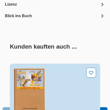
Lizenz
Blick ins Buch
Kunden kauften auch ...
Produktgalerie überspringen
Vom Acker zum Bäcker