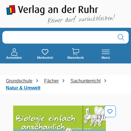
alt springen
Anmelden
Merkzettel
Warenkorb
Menü
Grundschule
Fächer
Sachunterricht
Natur & Umwelt
Bildergalerie überspringen