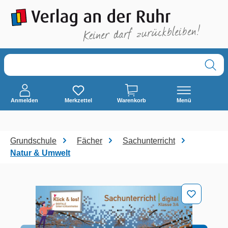
alt springen
Anmelden
Merkzettel
Warenkorb
Menü
Grundschule
Fächer
Sachunterricht
Natur & Umwelt
Bildergalerie überspringen