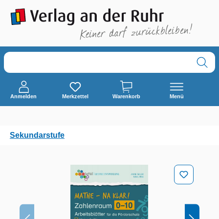
alt springen
Anmelden
Merkzettel
Warenkorb
Menü
Sekundarstufe
Bildergalerie überspringen