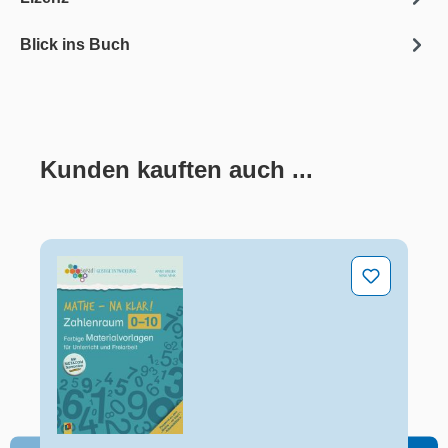
Blick ins Buch
Kunden kauften auch ...
Produktgalerie überspringen
Mathe - na klar! Zahlenraum 0-10