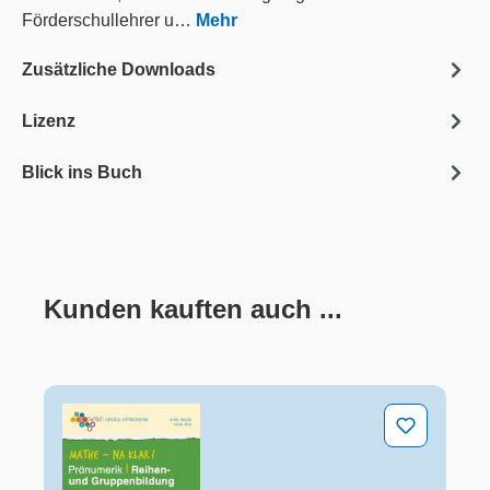
Förderschullehrer u…
Mehr
Zusätzliche Downloads
Lizenz
Blick ins Buch
Kunden kauften auch ...
Produktgalerie überspringen
Mathe - na klar! Pränumerik: Reihen- und Gruppenbild