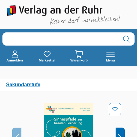
alt springen
Anmelden
Merkzettel
Warenkorb
Menü
Sekundarstufe
Bildergalerie überspringen