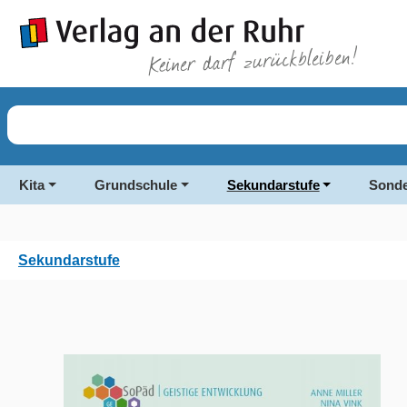
springen
Zur Hauptnavigation springen
Kita
Grundschule
Sekundarstufe
Sonde
Sekundarstufe
Bildergalerie überspringen