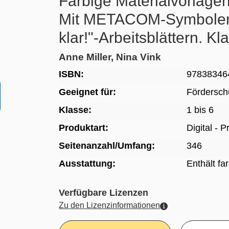
Farbige Materialvorlagen 
Mit METACOM-Symbolen.
klar!"-Arbeitsblättern. Kl
Anne Miller, Nina Vink
ISBN:
97838346
Geeignet für:
Fördersch
Klasse:
1 bis 6
Produktart:
Digital - 
Seitenanzahl/Umfang:
346
Ausstattung:
Enthält fa
Verfügbare Lizenzen
Zu den Lizenzinformationen