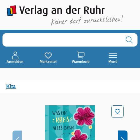
alt springen
Anmelden
Merkzettel
Warenkorb
Menü
Kita
Bildergalerie überspringen