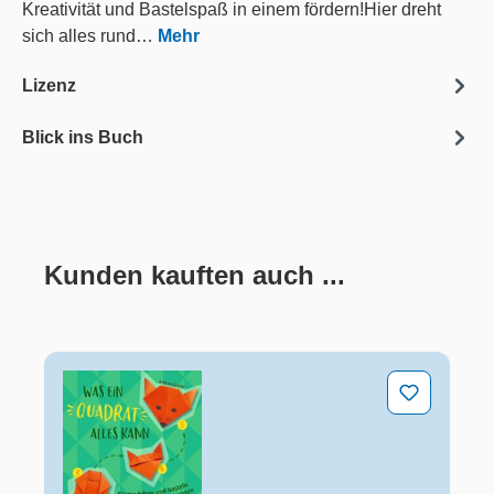
Kreativität und Bastelspaß in einem fördern!Hier dreht
sich alles rund…
Mehr
Lizenz
Blick ins Buch
Kunden kauften auch ...
Produktgalerie überspringen
Was ein Quadrat alles kann