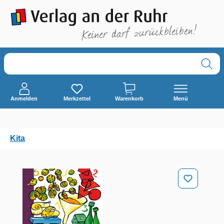
alt springen
Anmelden
Merkzettel
Warenkorb
Menü
Kita
Bildergalerie überspringen