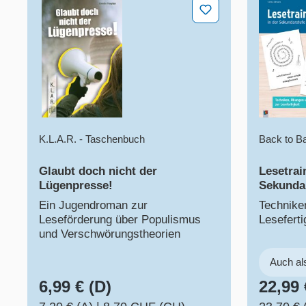
Glaubt doch nicht der Lügenpresse!​
Lesetrai
K.L.A.R. - Taschenbuch
Back to B
Glaubt doch nicht der
Lesetrai
Lügenpresse!​
Sekundar
Ein Jugendroman zur
Technike
Leseförderung über Populismus
Leseferti
und Verschwörungstheorien​
Auch a
6,99 € (D)
22,99 