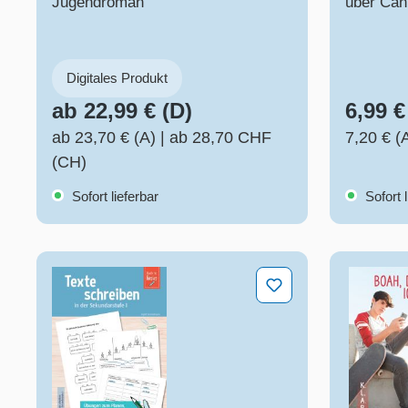
Jugendroman
über Ca
Digitales Produkt
ab 22,99 € (D)
6,99 €
ab 23,70 € (A)
|
ab 28,70 CHF
7,20 € (
(CH)
Sofort lieferbar
Sofort l
Texte schreiben in der Sekundarstufe I
Boah, da