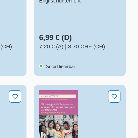
Englischunterricht
6,99 € (D)
 (CH)
7,20 € (A)
|
8,70 CHF (CH)
Sofort lieferbar
och nicht der Lügenpresse!
16 Kurzgeschichten rund um Diversität, 