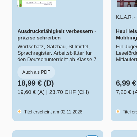
K.L.A.R. 
Ausdrucksfähigkeit verbessern -
Heul leis
präzise schreiben
Mobbing
Wortschatz, Satzbau, Stilmittel,
Ein Juge
Sprachregister. Arbeitsblätter für
Leseförd
den Deutschunterricht ab Klasse 7
Mitläufe
Auch als PDF
18,99 € (D)
6,99 €
19,60 € (A)
|
23,70 CHF (CH)
7,20 € (
Titel erscheint am 02.11.2026
Titel e