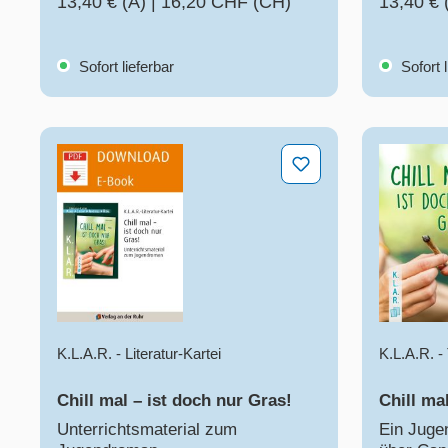
13,40 € (A)
|
16,20 CHF (CH)
13,40 € 
Sofort lieferbar
Sofort l
Chill mal – ist doch nur Gras!
Chill mal
K.L.A.R. - Literatur-Kartei
K.L.A.R. 
Chill mal – ist doch nur Gras!
Chill ma
Unterrichtsmaterial zum
Ein Juge