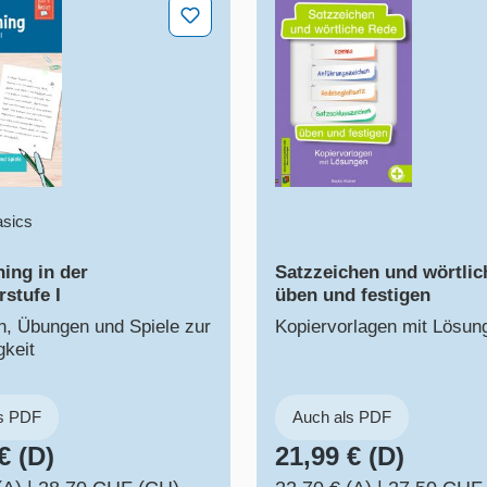
ning in der Sekundarstufe I
Satzzeichen und wörtlic
asics
ning in der
Satzzeichen und wörtli
stufe I
üben und festigen
n, Übungen und Spiele zur
Kopiervorlagen mit Lösun
gkeit
ls PDF
Auch als PDF
€ (D)
21,99 € (D)