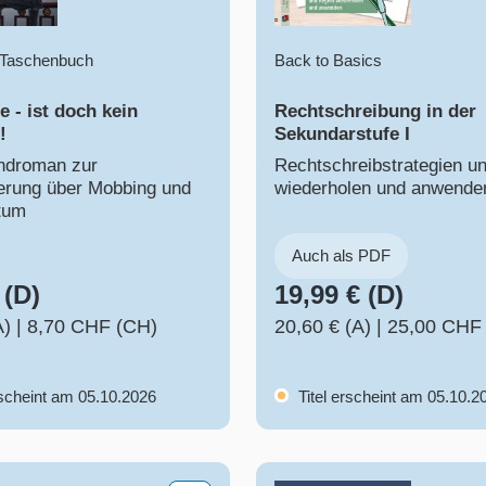
- Taschenbuch
Back to Basics
e - ist doch kein
Rechtschreibung in der
!
Sekundarstufe I
ndroman zur
Rechtschreibstrategien u
erung über Mobbing und
wiederholen und anwende
rtum
Auch als PDF
 (D)
19,99 € (D)
A)
|
8,70 CHF (CH)
20,60 € (A)
|
25,00 CHF
rscheint am 05.10.2026
Titel erscheint am 05.10.2