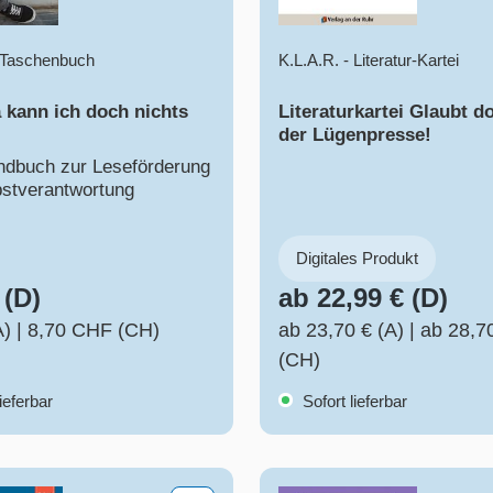
- Taschenbuch
K.L.A.R. - Literatur-Kartei
 kann ich doch nichts
Literaturkartei Glaubt d
der Lügenpresse!
ndbuch zur Leseförderung
bstverantwortung
Digitales Produkt
 (D)
ab 22,99 € (D)
A)
|
8,70 CHF (CH)
ab 23,70 € (A)
|
ab 28,7
(CH)
ieferbar
Sofort lieferbar