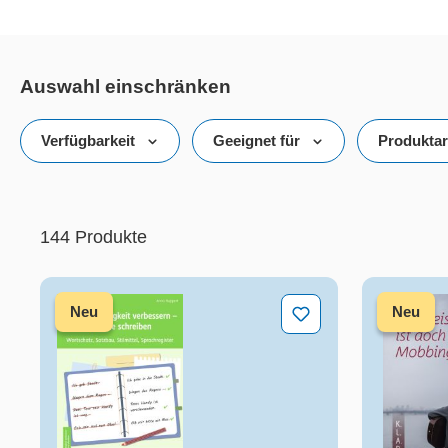
Auswahl einschränken
Verfügbarkeit
Geeignet für
Produktar
144 Produkte
32 von 144 Produkten werden angezeigt
144 Produkte
Ausdrucksfähigkeit verbessern - präzise schreib
Heul lei
Neu
Neu