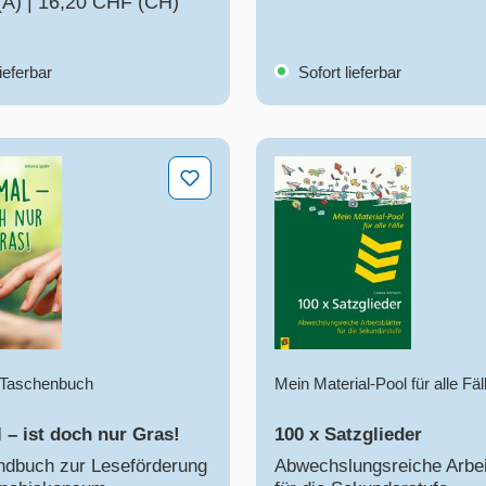
(A)
|
16,20 CHF (CH)
ieferbar
Sofort lieferbar
 – ist doch nur Gras!
100 x Satzglieder
- Taschenbuch
Mein Material-Pool für alle Fäl
l – ist doch nur Gras!
100 x Satzglieder
ndbuch zur Leseförderung
Abwechslungsreiche Arbei