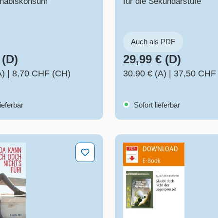
nnabiskonsum
für die Sekundarstufe
Auch als PDF
 (D)
29,99 € (D)
A)
|
8,70 CHF (CH)
30,90 € (A)
|
37,50 CHF
ieferbar
Sofort lieferbar
 kann ich doch nichts für!
Literaturkartei Glaubt d