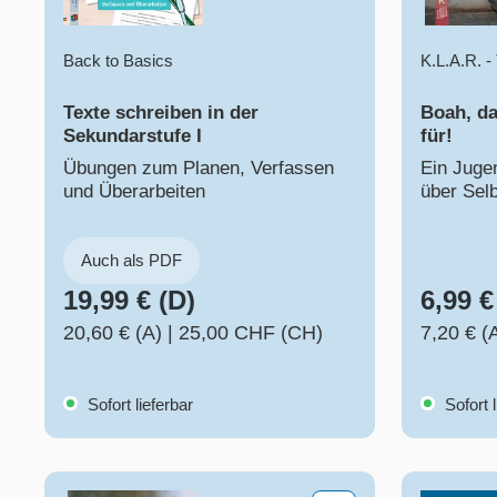
Back to Basics
K.L.A.R. 
Texte schreiben in der
Boah, da
Sekundarstufe I
für!
Übungen zum Planen, Verfassen
Ein Juge
und Überarbeiten
über Sel
Auch als PDF
19,99 € (D)
6,99 €
20,60 € (A)
|
25,00 CHF (CH)
7,20 € (
Sofort lieferbar
Sofort l