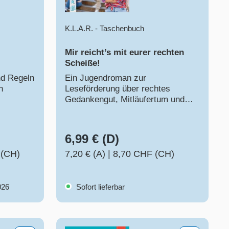
K.L.A.R. - Taschenbuch
Mir reicht’s mit eurer rechten
Scheiße!
nd Regeln
Ein Jugendroman zur
n
Leseförderung über rechtes
Gedankengut, Mitläufertum und
Zivilcourage
6,99 € (D)
 (CH)
7,20 € (A)
|
8,70 CHF (CH)
026
Sofort lieferbar