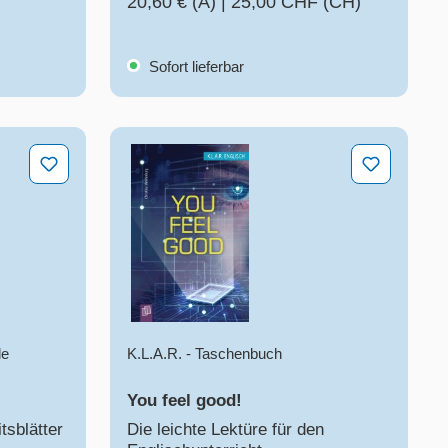
20,60 € (A)
|
25,00 CHF (CH)
Sofort lieferbar
You feel good!
le
K.L.A.R. - Taschenbuch
You feel good!
tsblätter
Die leichte Lektüre für den