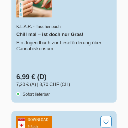
K.L.A.R. - Taschenbuch
Chill mal – ist doch nur Gras!
Ein Jugendbuch zur Leseförderung über
Cannabiskonsum
6,99 € (D)
7,20 € (A)
|
8,70 CHF (CH)
Sofort lieferbar
Boah, da kann ich doch nichts für!