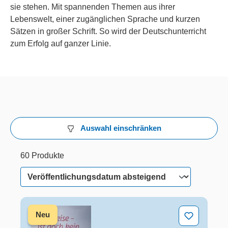
sie stehen. Mit spannenden Themen aus ihrer
Lebenswelt, einer zugänglichen Sprache und kurzen
Sätzen in großer Schrift. So wird der Deutschunterricht
zum Erfolg auf ganzer Linie.
Auswahl einschränken
60 Produkte
30 von 60 Produkten werden angezeigt
60 Produkte
Heul leise - ist doch kein Mobbing!
Neu