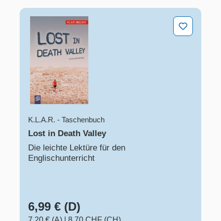
Lost in Death Valley
K.L.A.R. - Taschenbuch
Lost in Death Valley
Die leichte Lektüre für den
Englischunterricht
6,99 € (D)
7,20 € (A)
|
8,70 CHF (CH)