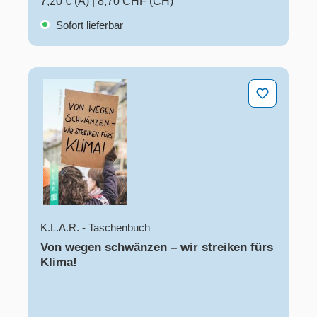
7,20 € (A)
|
8,70 CHF (CH)
Sofort lieferbar
Von wegen schwänzen – wir streiken fürs Klima!
K.L.A.R. - Taschenbuch
Von wegen schwänzen – wir streiken fürs
Klima!