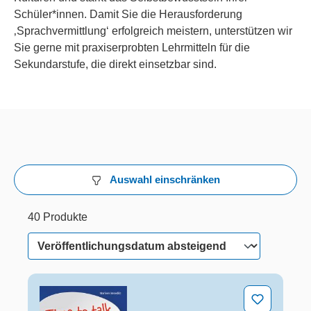
Schüler*innen. Damit Sie die Herausforderung
‚Sprachvermittlung‘ erfolgreich meistern, unterstützen wir
Sie gerne mit praxiserprobten Lehrmitteln für die
Sekundarstufe, die direkt einsetzbar sind.
Auswahl einschränken
40 Produkte
31 von 40 Produkten werden angezeigt
40 Produkte
Time to talk - Englisch sprechen üben