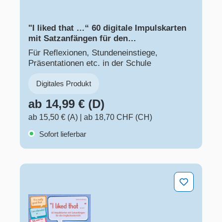
"I liked that …“ 60 digitale Impulskarten
mit Satzanfängen für den
Englischunterricht, inkl. Audio-Dateien –
Für Reflexionen, Stundeneinstiege,
Pro-Lizenz – Online
Präsentationen etc. in der Schule
Digitales Produkt
ab 14,99 € (D)
ab 15,50 € (A)
|
ab 18,70 CHF (CH)
Sofort lieferbar
"I liked that..." 60 Impulskarten mit Satzanfängen für de