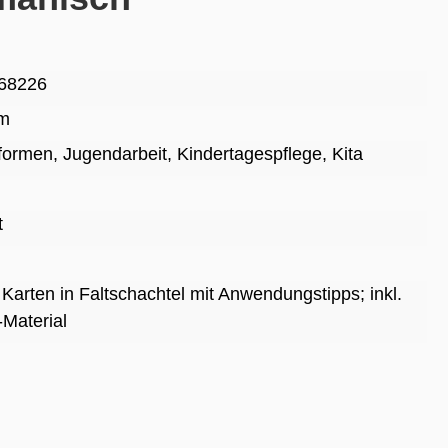
68226
cm
lformen
, Jugendarbeit
, Kindertagespflege
, Kita
t
 Karten in Faltschachtel mit Anwendungstipps; inkl.
Material