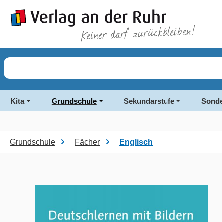
springen
Zur Hauptnavigation springen
Kita
Grundschule
Sekundarstufe
Sonde
Grundschule
Fächer
Englisch
Bildergalerie überspringen