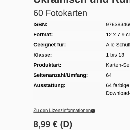
60 Fotokarten
ISBN:
97838346
Format:
12 x 7.9 
Geeignet für:
Alle Schu
Klasse:
1 bis 13
Produktart:
Karten-Se
Seitenanzahl/Umfang:
64
Ausstattung:
64 farbige
Download-
Zu den Lizenzinformationen
8,99 € (D)