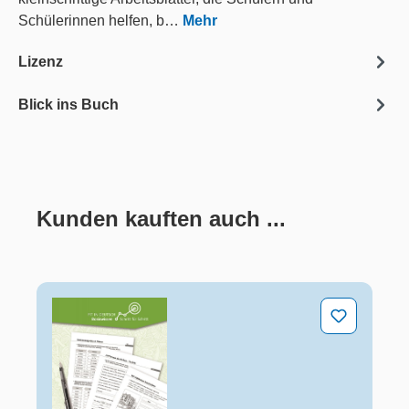
Schülerinnen helfen, b…
Mehr
Lizenz
Blick ins Buch
Kunden kauften auch ...
Produktgalerie überspringen
Wortarten: Nomen - Verben - Adjektive