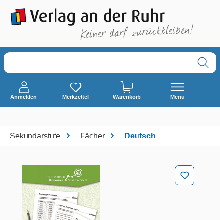
alt springen
Anmelden
Merkzettel
Warenkorb
Menü
Sekundarstufe
Fächer
Deutsch
Bildergalerie überspringen