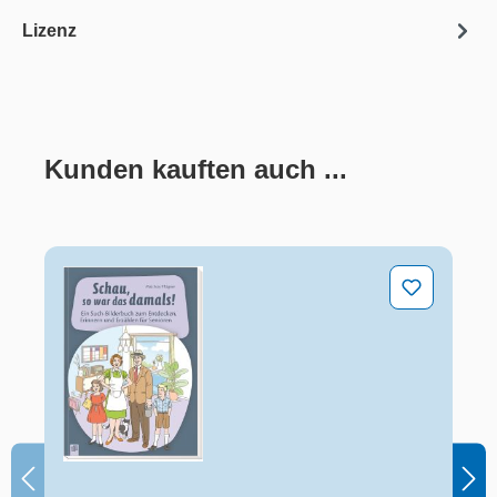
Lizenz
Kunden kauften auch ...
Produktgalerie überspringen
Schau, so war das damals!