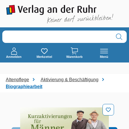
alt springen
Anmelden
Merkzettel
Warenkorb
Menü
Altenpflege
Aktivierung & Beschäftigung
Biographiearbeit
Bildergalerie überspringen