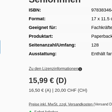
ISBN:
97838346
Format:
17 x 11.5
Geeignet für:
Fachkräft
Produktart:
Paperbac
Seitenanzahl/Umfang:
128
Ausstattung:
Enthält fa
Zu den Lizenzinformationen
15,99 € (D)
16,50 € (A)
|
20,00 CHF (CH)
Preise inkl. MwSt. zzgl. Versandkosten
(Versand D
Sofort lieferbar