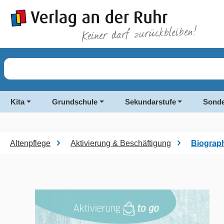
springen
Zur Hauptnavigation springen
Kita
Grundschule
Sekundarstufe
Sonde
Altenpflege
Aktivierung & Beschäftigung
Biograph
Bildergalerie überspringen