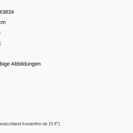
43834
 cm
e
k
rbige Abbildungen
eutschland kostenfrei ab 15 €*)