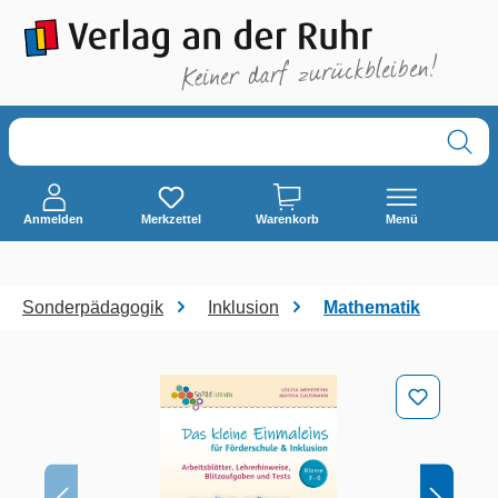
alt springen
Anmelden
Merkzettel
Warenkorb
Menü
Sonderpädagogik
Inklusion
Mathematik
Bildergalerie überspringen