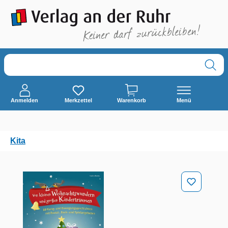
alt springen
Anmelden
Merkzettel
Warenkorb
Menü
Kita
Bildergalerie überspringen