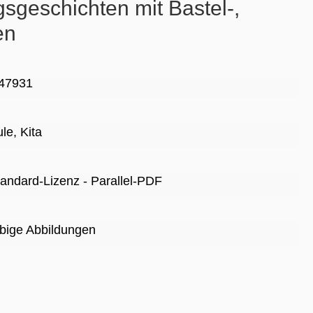
geschichten mit Bastel-,
en
47931
ule
, Kita
Standard-Lizenz - Parallel-PDF
rbige Abbildungen