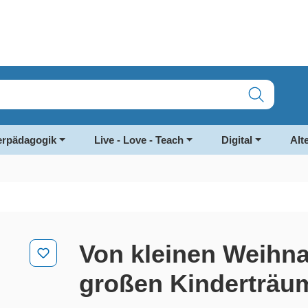
rpädagogik
Live - Love - Teach
Digital
Alt
Von kleinen Weihn
großen Kinderträu