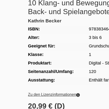
10 Klang- und Bewegungs
Back- und Spielangebot
Kathrin Becker
ISBN:
97838346
Alter:
3 bis 6
Geeignet für:
Grundsch
Klasse:
1
Produktart:
Digital - 
Seitenanzahl/Umfang:
120
Ausstattung:
Enthält fa
Zu den Lizenzinformationen
20,99 € (D)