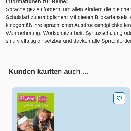
Informationen zur Reihe:
Sprache gezielt fördern, um allen Kindern die gleich
Schulstart zu ermöglichen: Mit diesen Bildkartensets 
kindgemäß ihre sprachlichen Ausdrucksmöglichkeiten u
Wahrnehmung. Wortschatzarbeit, Syntaxschulung oder
sind vielfältig einsetzbar und decken alle Sprachförde
Kunden kauften auch ...
Produktgalerie überspringen
77 Ideen – DaZ- und Sprachförderung nebenbei