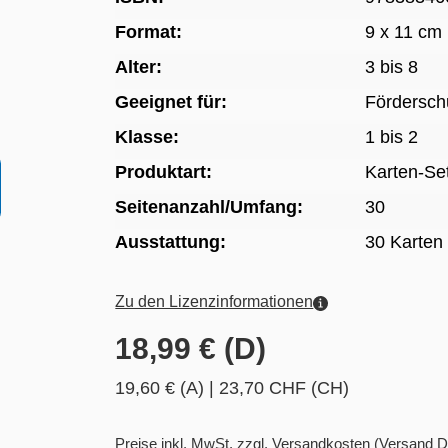
Format:
9 x 11 cm
Alter:
3 bis 8
Geeignet für:
Fördersch
Klasse:
1 bis 2
Produktart:
Karten-Se
Seitenanzahl/Umfang:
30
Ausstattung:
30 Karten 
Zu den Lizenzinformationen
18,99 € (D)
19,60 € (A)
|
23,70 CHF (CH)
Preise inkl. MwSt. zzgl. Versandkosten
(Versand D