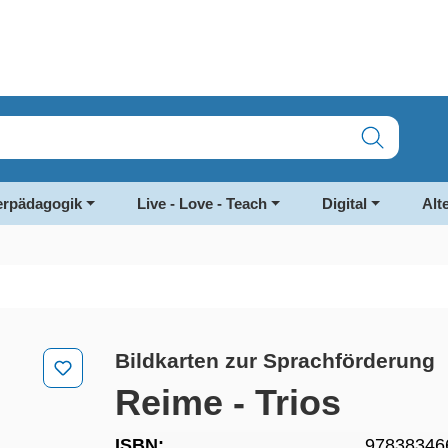
rpädagogik
Live - Love - Teach
Digital
Alt
Bildkarten zur Sprachförderung
Reime - Trios
ISBN:
97838346