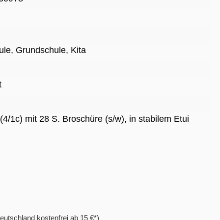
ule
, Grundschule
, Kita
t
(4/1c) mit 28 S. Broschüre (s/w), in stabilem Etui
eutschland kostenfrei ab 15 €*)