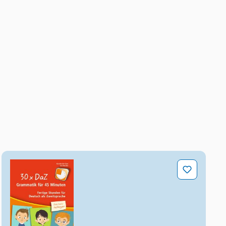
30 x DaZ – Grammatik für 45 Minuten – Deutsch-Anf