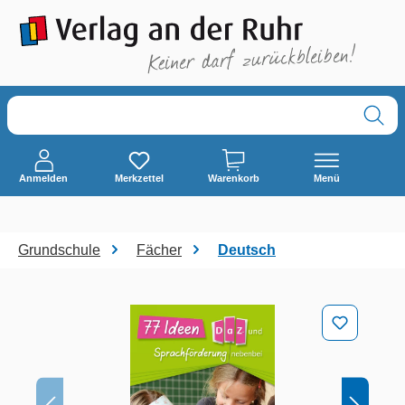
alt springen
Anmelden
Merkzettel
Warenkorb
Menü
Grundschule
Fächer
Deutsch
Bildergalerie überspringen