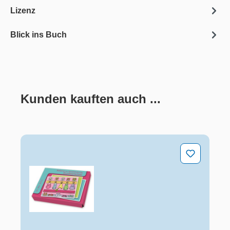
Lizenz
Blick ins Buch
Kunden kauften auch ...
Produktgalerie überspringen
In der Kita