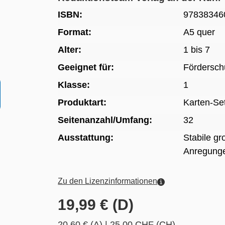
ISBN:
97838346
Format:
A5 quer
Alter:
1 bis 7
Geeignet für:
Fördersch
Klasse:
1
Produktart:
Karten-Se
Seitenanzahl/Umfang:
32
Ausstattung:
Stabile gr
Anregunge
Zu den Lizenzinformationen
19,99 € (D)
20,60 € (A)
|
25,00 CHF (CH)