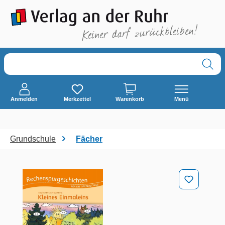
alt springen
Anmelden
Merkzettel
Warenkorb
Menü
Grundschule
Fächer
Bildergalerie überspringen