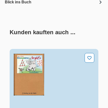
Blick ins Buch
Kunden kauften auch ...
Produktgalerie überspringen
Einmaleins: So geht´s - Lern- und Merkgeschichten mit