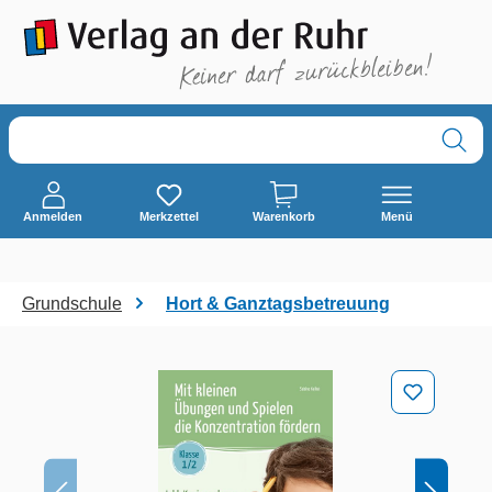
alt springen
Anmelden
Merkzettel
Warenkorb
Menü
Grundschule
Hort & Ganztagsbetreuung
Bildergalerie überspringen