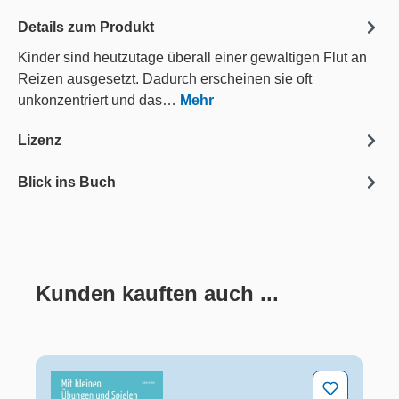
Details zum Produkt
Kinder sind heutzutage überall einer gewaltigen Flut an
Reizen ausgesetzt. Dadurch erscheinen sie oft
unkonzentriert und das…
Mehr
Lizenz
Blick ins Buch
Kunden kauften auch ...
Produktgalerie überspringen
Mit kleinen Übungen und Spielen die Konzentration för