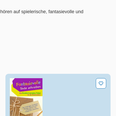
hören auf spielerische, fantasievolle und
ndschule fördern
Fantasievolle Texte schreiben – Das Rundum-sorgl