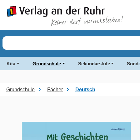
springen
Zur Hauptnavigation springen
Kita
Grundschule
Sekundarstufe
Sonde
Grundschule
Fächer
Deutsch
Bildergalerie überspringen