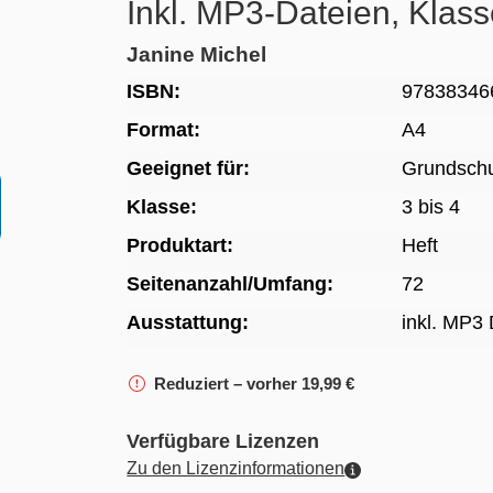
Inkl. MP3-Dateien, Klass
Janine Michel
ISBN:
97838346
Format:
A4
Geeignet für:
Grundsch
Klasse:
3 bis 4
Produktart:
Heft
Seitenanzahl/Umfang:
72
Ausstattung:
inkl. MP3
Reduziert – vorher 19,99 €
Verfügbare Lizenzen
Zu den Lizenzinformationen