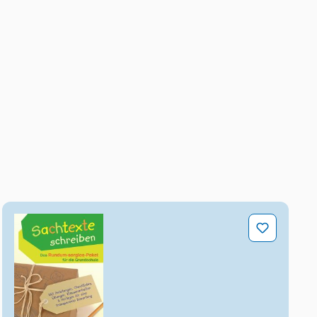
os-Paket für die Grundschule
Sachtexte schreiben – Das Rundum-sorglos-Paket für