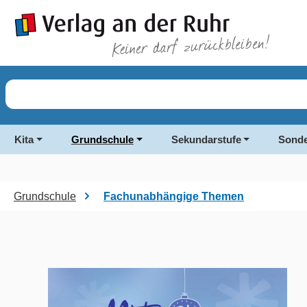
springen
Zur Hauptnavigation springen
Kita
Grundschule
Sekundarstufe
Sonde
Grundschule
Fachunabhängige Themen
Bildergalerie überspringen