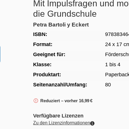
Mit Impulsfragen und mo
die Grundschule
Petra Bartoli y Eckert
ISBN:
97838346
Format:
24 x 17 c
Geeignet für:
Fördersch
Klasse:
1 bis 4
Produktart:
Paperbac
Seitenanzahl/Umfang:
80
Reduziert – vorher 16,99 €
Verfügbare Lizenzen
Zu den Lizenzinformationen