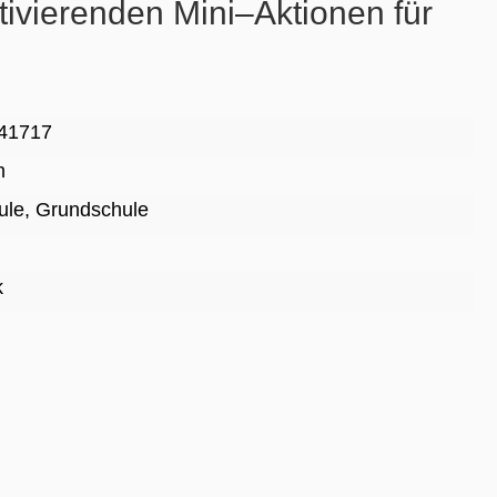
tivierenden Mini–Aktionen für
41717
m
ule
, Grundschule
k