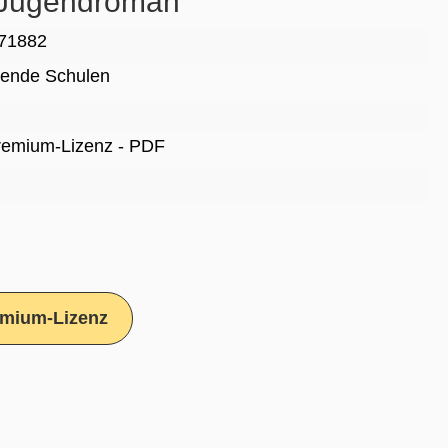
m Jugendroman
71882
rende Schulen
Premium-Lizenz - PDF
mium-Lizenz