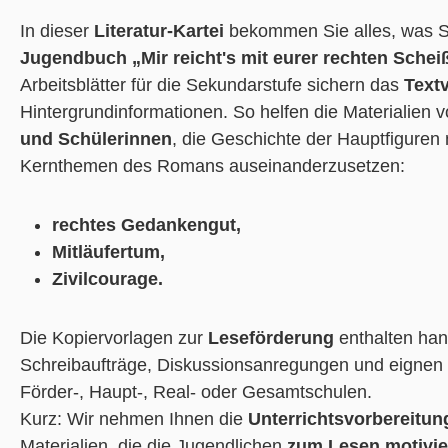
In dieser
Literatur-Kartei
bekommen Sie alles, was Si
Jugendbuch „Mir reicht's mit eurer rechten Schei
Arbeitsblätter für die Sekundarstufe sichern das
Text
Hintergrundinformationen. So helfen die Materialien v
und Schülerinnen
, die Geschichte der Hauptfiguren
Kernthemen des Romans auseinanderzusetzen:
rechtes Gedankengut,
Mitläufertum,
Zivilcourage.
Die Kopiervorlagen zur
Leseförderung
enthalten han
Schreibaufträge, Diskussionsanregungen und eignen 
Förder-, Haupt-, Real- oder Gesamtschulen.
Kurz: Wir nehmen Ihnen die
Unterrichtsvorbereitun
Materialien, die die Jugendlichen
zum Lesen motivie