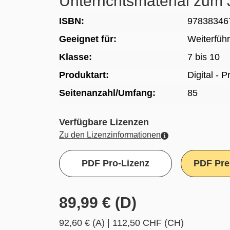
Unterrichtsmaterial zu
ISBN:
97838346
Geeignet für:
Weiterfüh
Klasse:
7 bis 10
Produktart:
Digital - 
Seitenanzahl/Umfang:
85
Verfügbare Lizenzen
Zu den Lizenzinformationen
PDF Pro-Lizenz
PDF Pre
89,99 € (D)
92,60 € (A)
|
112,50 CHF (CH)