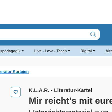
rpädagogik
Live - Love - Teach
Digital
Alt
teratur-Karteien
K.L.A.R. - Literatur-Kartei
Mir reicht’s mit eu