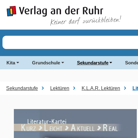
springen
Zur Hauptnavigation springen
Kita
Grundschule
Sekundarstufe
Sonde
Sekundarstufe
Lektüren
K.L.A.R. Lektüren
Li
Bildergalerie überspringen