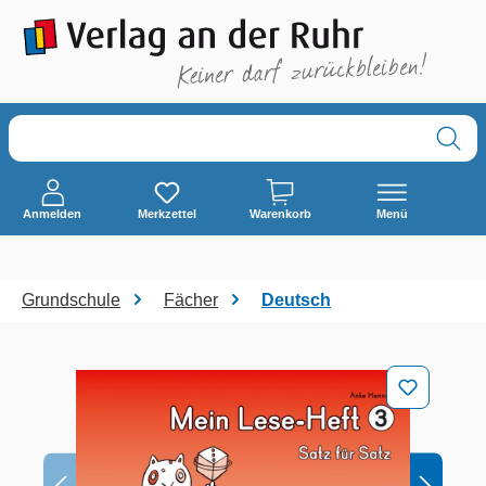
alt springen
Anmelden
Merkzettel
Warenkorb
Menü
Grundschule
Fächer
Deutsch
Bildergalerie überspringen