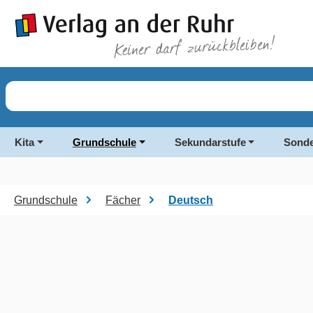
springen
Zur Hauptnavigation springen
Kita
Grundschule
Sekundarstufe
Sonde
Grundschule
Fächer
Deutsch
Bildergalerie überspringen