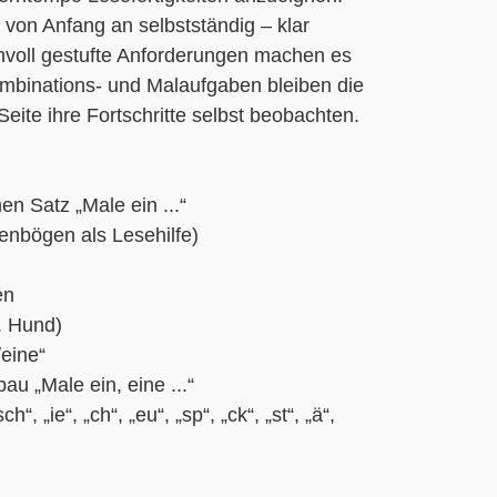
von Anfang an selbstständig – klar
nnvoll gestufte Anforderungen machen es
mbinations- und Malaufgaben bleiben die
eite ihre Fortschritte selbst beobachten.
en Satz „Male ein ...“
enbögen als Lesehilfe)
en
B. Hund)
/eine“
u „Male ein, eine ...“
 „ie“, „ch“, „eu“, „sp“, „ck“, „st“, „ä“,