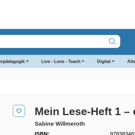
rpädagogik
Live - Love - Teach
Digital
Alt
Mein Lese-Heft 1 –
Sabine Willmeroth
ISBN:
97838346