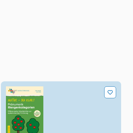
bildung
Mathe - na klar! Pränumerik: Mengenkategorien