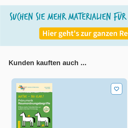
Kunden kauften auch ...
Produktgalerie überspringen
Mathe - na klar! Pränumerik: Raumordnungsbegri