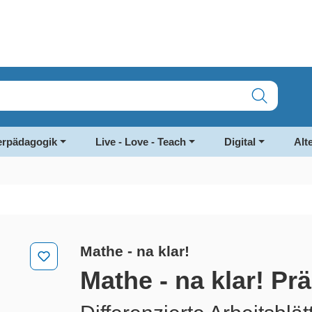
rpädagogik
Live - Love - Teach
Digital
Alt
Mathe - na klar!
Mathe - na klar! P