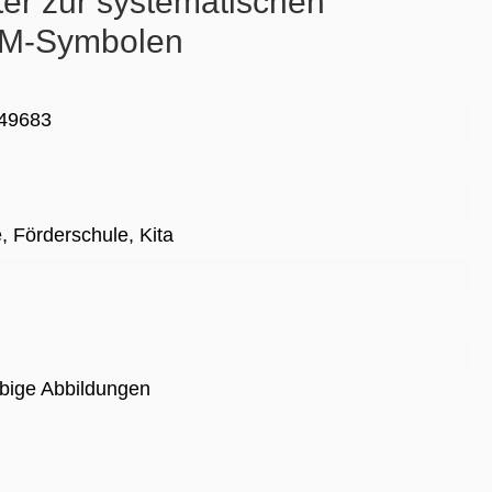
tter zur systematischen
OM-Symbolen
49683
e
, Förderschule
, Kita
rbige Abbildungen