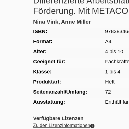
Differenzierte Arbeitsblä
Förderung. Mit METAC
Nina Vink, Anne Miller
ISBN:
97838346
Format:
A4
Alter:
4 bis 10
Geeignet für:
Fachkräft
Klasse:
1 bis 4
Produktart:
Heft
Seitenanzahl/Umfang:
72
Ausstattung:
Enthält fa
Verfügbare Lizenzen
Zu den Lizenzinformationen