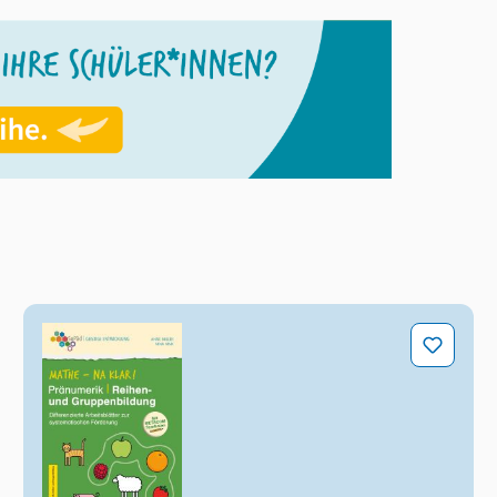
ffe
Mathe - na klar! Pränumerik: Reihen- und Gruppen