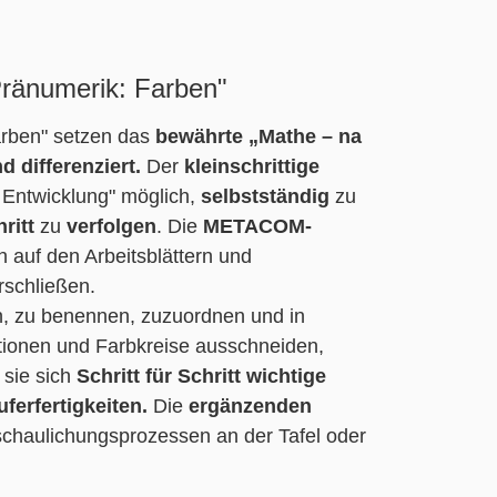
Pränumerik: Farben"
arben" setzen das
bewährte „
Mathe – na
nd differenziert.
Der
kleinschrittige
 Entwicklung" möglich,
selbstständig
zu
hritt
zu
verfolgen
. Die
METACOM-
 auf den Arbeitsblättern und
rschließen.
n, zu benennen, zuzuordnen und in
ationen und Farbkreise ausschneiden,
 sie sich
Schritt für Schritt wichtige
ferfertigkeiten.
Die
ergänzenden
schaulichungsprozessen an der Tafel oder