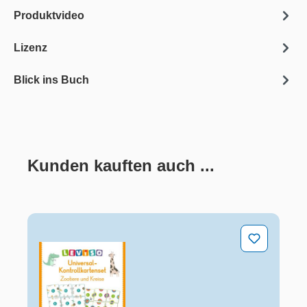
Produktvideo
Lizenz
Blick ins Buch
Kunden kauften auch ...
Produktgalerie überspringen
Universal-Kontrollkartenset