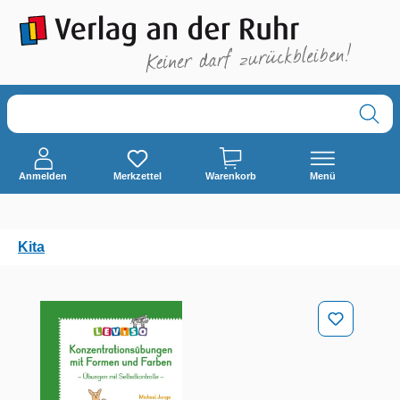
alt springen
Anmelden
Merkzettel
Warenkorb
Menü
Kita
Bildergalerie überspringen