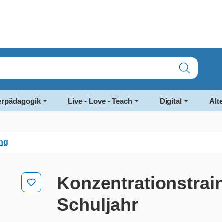
rpädagogik
Live - Love - Teach
Digital
Alt
ng
Konzentrationstrain
Schuljahr