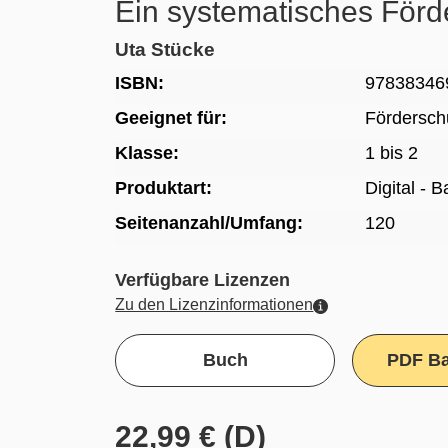
Ein systematisches För
Uta Stücke
ISBN:
97838346
Geeignet für:
Fördersch
Klasse:
1 bis 2
Produktart:
Digital - 
Seitenanzahl/Umfang:
120
Verfügbare Lizenzen
Zu den Lizenzinformationen
Buch
PDF Ba
22,99 € (D)