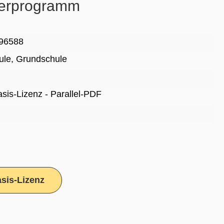
derprogramm
96588
ule
, Grundschule
Basis-Lizenz - Parallel-PDF
sis-Lizenz