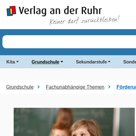
springen
Zur Hauptnavigation springen
Kita
Grundschule
Sekundarstufe
Sonde
Grundschule
Fachunabhängige Themen
Förderu
Bildergalerie überspringen