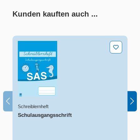
Kunden kauften auch ...
Produktgalerie überspringen
Schulausgangsschrift
Schreiblernheft
Schulausgangsschrift