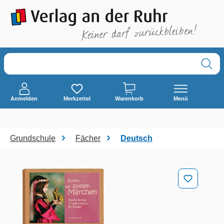
alt springen
Anmelden
Merkzettel
Warenkorb
Menü
Grundschule
Fächer
Deutsch
Bildergalerie überspringen