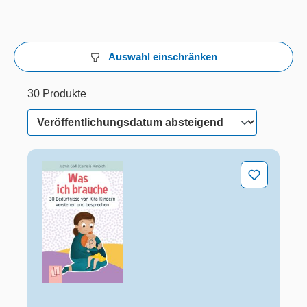
Auswahl einschränken
30 Produkte
30 von 30 Produkten werden angezeigt
30 Produkte
Was ich brauche – 30 Bedürfnisse von Kita-Kindern v