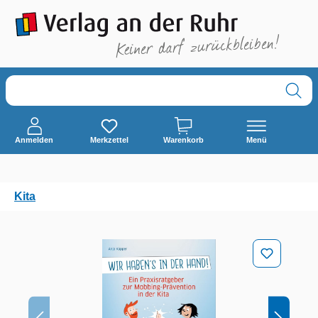
alt springen
Anmelden
Merkzettel
Warenkorb
Menü
Kita
Bildergalerie überspringen