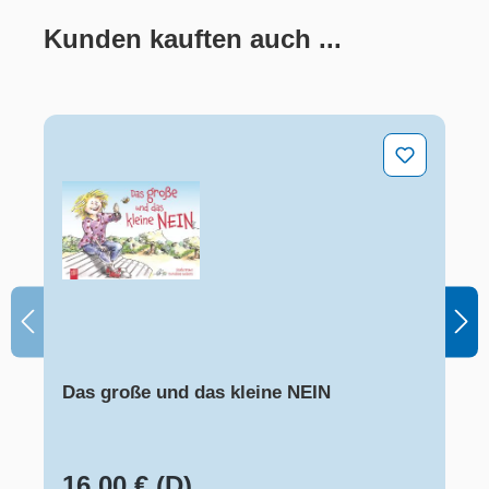
Kunden kauften auch ...
Produktgalerie überspringen
Das große und das kleine NEIN
Das große und das kleine NEIN
16,00 € (D)