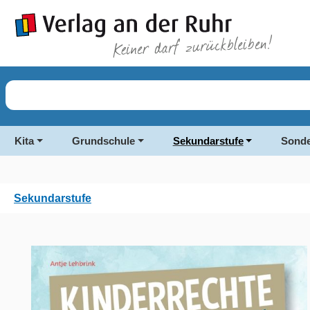
springen
Zur Hauptnavigation springen
Kita
Grundschule
Sekundarstufe
Sonde
Sekundarstufe
Bildergalerie überspringen