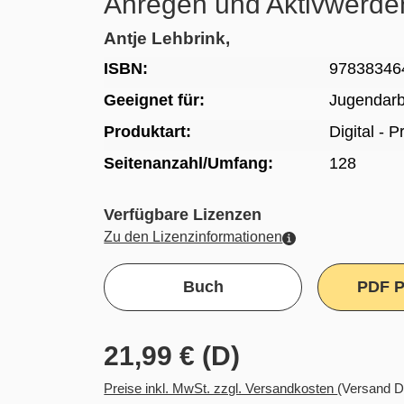
Anregen und Aktivwerden
Antje Lehbrink,
ISBN:
97838346
Geeignet für:
Jugendarb
Produktart:
Digital - 
Seitenanzahl/Umfang:
128
Verfügbare Lizenzen
Zu den Lizenzinformationen
Buch
PDF P
21,99 € (D)
Preise inkl. MwSt. zzgl. Versandkosten
(Versand D