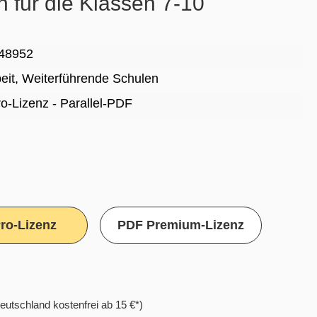
 für die Klassen 7-10
48952
eit
, Weiterführende Schulen
Pro-Lizenz - Parallel-PDF
ro-Lizenz
PDF Premium-Lizenz
eutschland kostenfrei ab 15 €*)