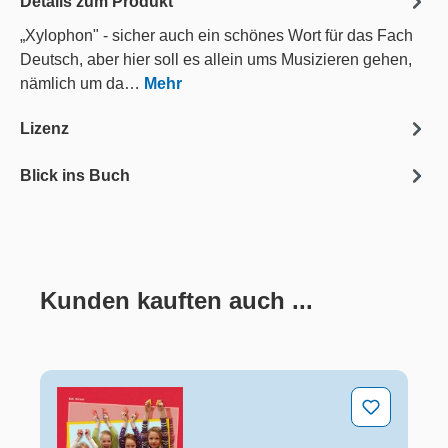
Details zum Produkt
„Xylophon" - sicher auch ein schönes Wort für das Fach
Deutsch, aber hier soll es allein ums Musizieren gehen,
nämlich um da…
Mehr
Lizenz
Blick ins Buch
Kunden kauften auch ...
Produktgalerie überspringen
Rhythmus-Hits für Kita-Kids