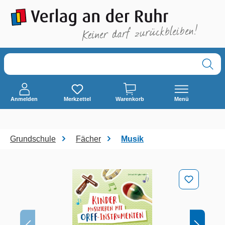
alt springen
Anmelden
Merkzettel
Warenkorb
Menü
Grundschule
Fächer
Musik
Bildergalerie überspringen