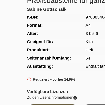
Praxisbausteine für gan
Sabine Gottschalk
ISBN:
97838346
Format:
A4
Alter:
3 bis 6
Geeignet für:
Kita
Produktart:
Heft
Seitenanzahl/Umfang:
64
Ausstattung:
Enthält fa
Reduziert – vorher 14,99 €
Verfügbare Lizenzen
Zu den Lizenzinformationen