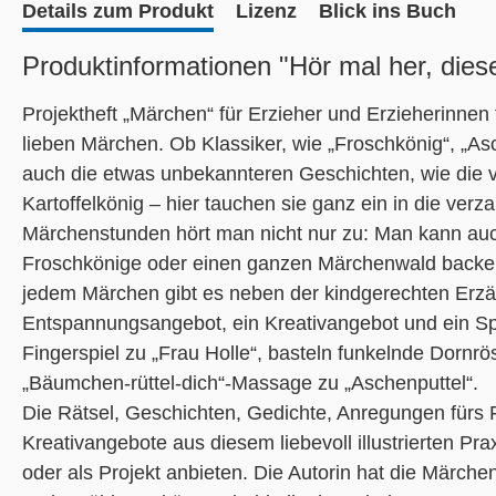
Details zum Produkt
Lizenz
Blick ins Buch
Produktinformationen "Hör mal her, die
Projektheft „Märchen“ für Erzieher und Erzieherinnen
lieben Märchen. Ob Klassiker, wie „Froschkönig“, „Asc
auch die etwas unbekannteren Geschichten, wie die 
Kartoffelkönig – hier tauchen sie ganz ein in die ver
Märchenstunden hört man nicht nur zu: Man kann auch
Froschkönige oder einen ganzen Märchenwald backen
jedem Märchen gibt es neben der kindgerechten Erzä
Entspannungsangebot, ein Kreativangebot und ein Sp
Fingerspiel zu „Frau Holle“, basteln funkelnde Dornr
„Bäumchen-rüttel-dich“-Massage zu „Aschenputtel“.
Die Rätsel, Geschichten, Gedichte, Anregungen fürs Fr
Kreativangebote aus diesem liebevoll illustrierten Pra
oder als Projekt anbieten. Die Autorin hat die Märche