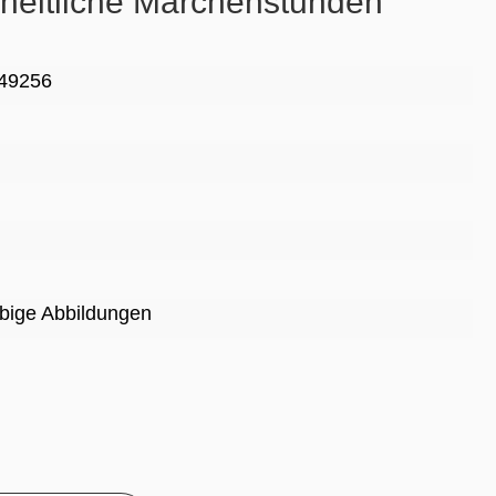
zheitliche Märchenstunden
49256
rbige Abbildungen