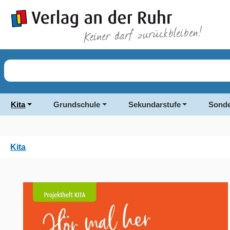
springen
Zur Hauptnavigation springen
Kita
Grundschule
Sekundarstufe
Sonde
Kita
Bildergalerie überspringen