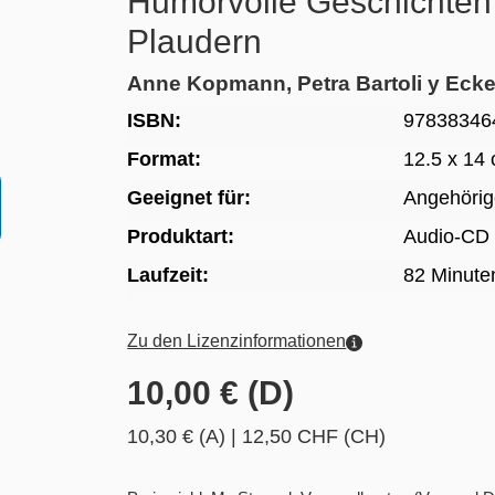
Humorvolle Geschichten
Plaudern
Anne Kopmann, Petra Bartoli y Ecker
ISBN:
97838346
Format:
12.5 x 14
Geeignet für:
Angehöri
Produktart:
Audio-CD
Laufzeit:
82 Minute
Zu den Lizenzinformationen
10,00 € (D)
10,30 € (A)
|
12,50 CHF (CH)