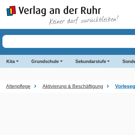
springen
Zur Hauptnavigation springen
Kita
Grundschule
Sekundarstufe
Sonde
Altenpflege
Aktivierung & Beschäftigung
Vorlese
Bildergalerie überspringen