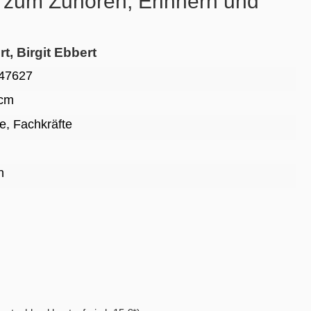
 zum Zuhören, Erinnern und
t, Birgit Ebbert
47627
 cm
ge
, Fachkräfte
n